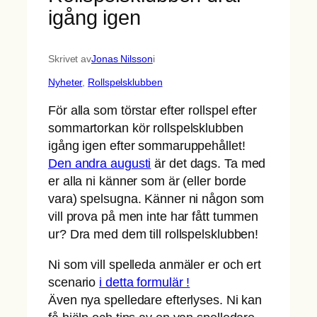
igång igen
Skrivet av
Jonas Nilsson
i
Nyheter
, 
Rollspelsklubben
För alla som törstar efter rollspel efter
sommartorkan kör rollspelsklubben
igång igen efter sommaruppehållet!
Den andra augusti
är det dags. Ta med
er alla ni känner som är (eller borde
vara) spelsugna. Känner ni någon som
vill prova på men inte har fått tummen
ur? Dra med dem till rollspelsklubben!
Ni som vill spelleda anmäler er och ert
scenario
i detta formulär !
Även nya spelledare efterlyses. Ni kan