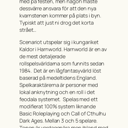
med på festen, men någon måste
dessvärre ansvara för att den nya
kvarnstenen kommer på plats i byn.
Typiskt att just ni drog det korta
strået…
Scenariot utspelar sig i kungariket
Kaldor i Harnworld. Harnworld är en av
de mest detaljerade
rollspelsvärldarna som funnits sedan
1984. Det är en lågfantasyvärld löst
baserad på medeltidens England.
Spelkaraktärerna är personer med
lokal anknytning och en roll i det
feodala systemet. Spelas med ett
modifierat 100% system liknande
Basic Roleplaying och Call of Cthulhu
Dark Ages. Mellan 3 och 5 spelare.
Tonen är vardagsnära men ibland med