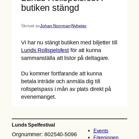
butiken stängd
Skrivet av
Johan Norrman
i
Nyheter
Vi har nu stängt butiken med biljetter till
Lunds Rollspelsfest
för att kunna
sammanställa att listor på deltagare.
Du kommer fortfarande att kunna
betala inträde och anmäla dig till
rollspelspass i mån av plats direkt på
evenemanget.
Lunds Spelfestival
Events
Orgnummer: 802540-5096
Föreningen