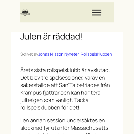
Hoppa
till
innehåll
Julen är räddad!
Skrivet av
Jonas Nilsson
i
Nyheter
, 
Rollspelsklubben
Årets sista rollspelsklubb är avslutad.
Det blev tre spelsessioner, varav en
säkerställde att San’Ta befriades från
Krampus fjättrar och kan hantera
julhelgen som vanligt. Tacka
rollspelsklubben för det!
I en annan session undersöktes en
slocknad fyr utanför Massachusetts