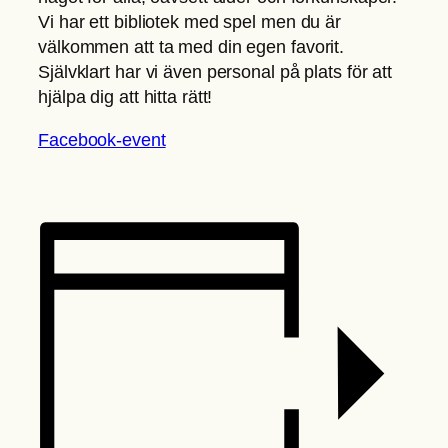
Vi har ett bibliotek med spel men du är
välkommen att ta med din egen favorit.
Självklart har vi även personal på plats för att
hjälpa dig att hitta rätt!
Facebook-event