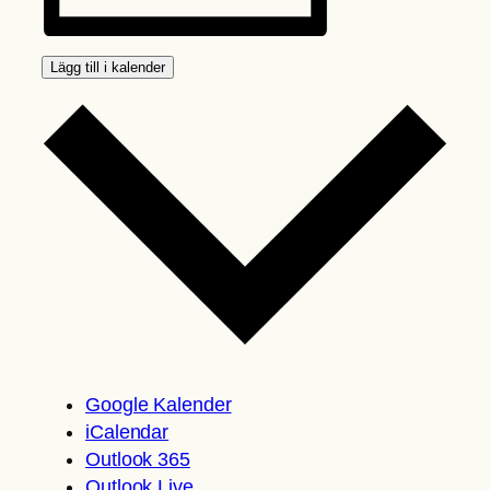
Lägg till i kalender
Google Kalender
iCalendar
Outlook 365
Outlook Live