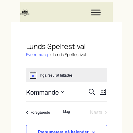
Lunds Spelfestival
Evenemang
Lunds Spelfestival
Evenemang
Inga resultat hittades.
Notis
Evenemang
Evenemang
Kommande
Sök
Lista
vynavigerin
Search
Välj
datum.
and
Idag
Nästa
Evenemang
Föregående
Views
Evenemang
Navigation
Prenumerera på kalender